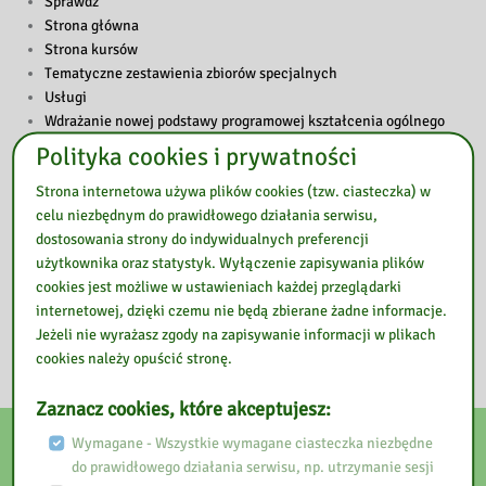
Sprawdź
Strona główna
Strona kursów
Tematyczne zestawienia zbiorów specjalnych
Usługi
Wdrażanie nowej podstawy programowej kształcenia ogólnego
Wprowadzanie doradzctwa zawodowego do szkół i placówek
Polityka cookies i prywatności
Wspomnienia
Strona internetowa używa plików cookies (tzw. ciasteczka) w
Wydarzenia
celu niezbędnym do prawidłowego działania serwisu,
Wzmacnianie wychowawczej roli szkoły
dostosowania strony do indywidualnych preferencji
Zarejestruj się
użytkownika oraz statystyk. Wyłączenie zapisywania plików
Zasób czasopism biblioteki
cookies jest możliwe w ustawieniach każdej przeglądarki
Zbiory
internetowej, dzięki czemu nie będą zbierane żadne informacje.
Zgoda na otrzymywanie wiadomości związanych z wydarzeniami i
Jeżeli nie wyrażasz zgody na zapisywanie informacji w plikach
wideokonferencjami
cookies należy opuścić stronę.
Zaznacz cookies, które akceptujesz:
E-usługi
Wymagane - Wszystkie wymagane ciasteczka niezbędne
do prawidłowego działania serwisu, np. utrzymanie sesji