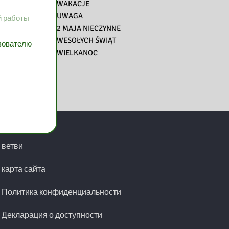
WAKACJE
UWAGA
й работы
2 MAJA NIECZYNNE
WESOŁYCH ŚWIĄT
ьзователю
WIELKANOC
ветви
карта сайта
Политика конфиденциальности
Декларация о доступности