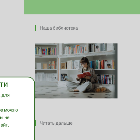
Наша библиотека
ти
х для
ра можно
вы не
Читать дальше
айт.