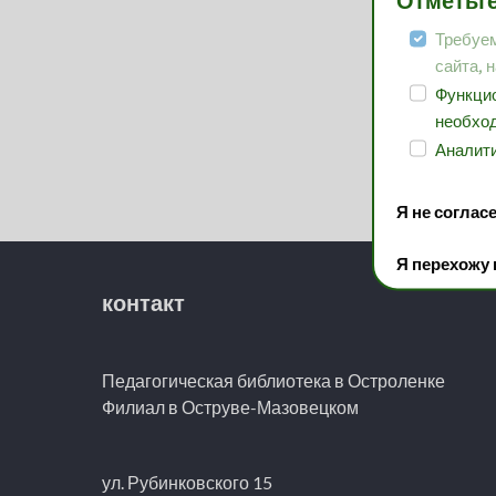
Отметьте
Требуем
сайта, 
Функцио
необход
Аналити
Я не соглас
Я перехожу
контакт
Педагогическая библиотека в Остроленке
Филиал в Оструве-Мазовецком
ул. Рубинковского 15