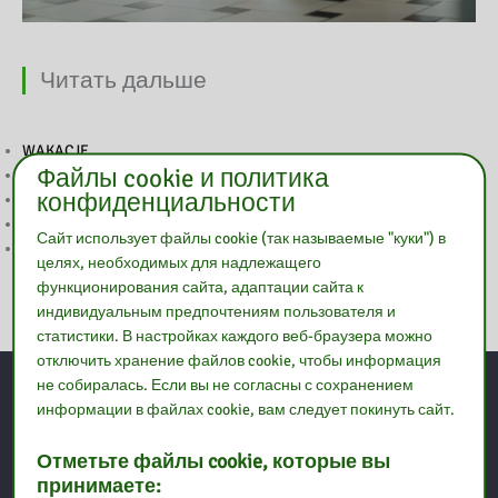
Читать дальше
WAKACJE
Файлы cookie и политика
UWAGA
конфиденциальности
2 MAJA NIECZYNNE
WESOŁYCH ŚWIĄT
Сайт использует файлы cookie (так называемые "куки") в
WIELKANOC
целях, необходимых для надлежащего
функционирования сайта, адаптации сайта к
индивидуальным предпочтениям пользователя и
статистики. В настройках каждого веб-браузера можно
отключить хранение файлов cookie, чтобы информация
не собиралась. Если вы не согласны с сохранением
информации в файлах cookie, вам следует покинуть сайт.
контакт
Отметьте файлы cookie, которые вы
Педагогическая библиотека в Остроленке
Филиал в Оструве-
принимаете: