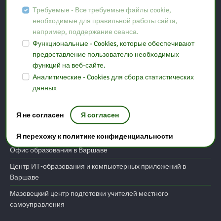
Мазовецком
Требуемые - Все требуемые файлы cookie,
необходимые для правильной работы сайта,
например, поддержание сеанса.
ул. Рубинковского 15
Функциональные - Cookies, которые обеспечивают
07-300 Остров Мазовецкий
предоставление пользователю необходимых
функций на веб-сайте.
tel: (29) 745 35 82
Аналитические - Cookies для сбора статистических
email:
ostrow@bp.ostroleka.pl
данных
Полезные ссылки
Я не согласен
Я согласен
Министерство образования
Я перехожу к политике конфиденциальности
Офис образования в Варшаве
Центр ИТ-образования и компьютерных приложений в
Варшаве
Мазовецкий центр подготовки учителей местного
самоуправления