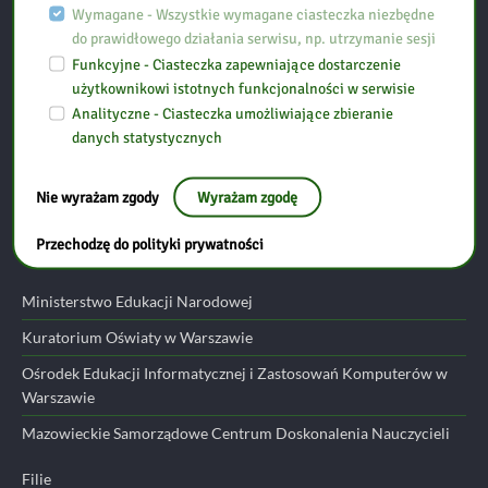
Wymagane - Wszystkie wymagane ciasteczka niezbędne
Mazowieckiej
do prawidłowego działania serwisu, np. utrzymanie sesji
Funkcyjne - Ciasteczka zapewniające dostarczenie
ul. Rubinkowskiego 15
użytkownikowi istotnych funkcjonalności w serwisie
07-300 Ostrów Mazowiecka
Analityczne - Ciasteczka umożliwiające zbieranie
danych statystycznych
tel: (29) 745 35 82
Nie wyrażam zgody
Wyrażam zgodę
email:
ostrow@bp.ostroleka.pl
Przechodzę do polityki prywatności
Przydatne linki
Ministerstwo Edukacji Narodowej
Kuratorium Oświaty w Warszawie
Ośrodek Edukacji Informatycznej i Zastosowań Komputerów w
Warszawie
Mazowieckie Samorządowe Centrum Doskonalenia Nauczycieli
Filie