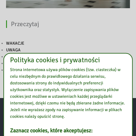
Przeczytaj
WAKACJE
UWAGA
2 MAJA NIECZYNNE
Polityka cookies i prywatności
WESOŁYCH ŚWIĄT
Strona internetowa używa plików cookies (tzw. ciasteczka) w
WIELKANOC
celu niezbędnym do prawidłowego działania serwisu,
dostosowania strony do indywidualnych preferencji
użytkownika oraz statystyk. Wyłączenie zapisywania plików
cookies jest możliwe w ustawieniach każdej przeglądarki
internetowej, dzięki czemu nie będą zbierane żadne informacje.
Jeżeli nie wyrażasz zgody na zapisywanie informacji w plikach
Kontakt
cookies należy opuścić stronę.
Zaznacz cookies, które akceptujesz:
Biblioteka Pedagogiczna w Ostrołęce
Filia w Ostrowi