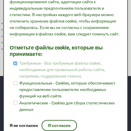
функционирования сайта, адаптации сайта к
Читать дальше
индивидуальным предпочтениям пользователя и
статистики. В настройках каждого веб-браузера можно
отключить хранение файлов cookie, чтобы информация
WAKACJE
не собиралась. Если вы не согласны с сохранением
UWAGA
информации в файлах cookie, вам следует покинуть сайт.
2 MAJA NIECZYNNE
WESOŁYCH ŚWIĄT
Отметьте файлы cookie, которые вы
WIELKANOC
принимаете:
Требуемые - Все требуемые файлы cookie,
необходимые для правильной работы сайта,
например, поддержание сеанса.
Функциональные - Cookies, которые обеспечивают
предоставление пользователю необходимых
контакт
функций на веб-сайте.
Аналитические - Cookies для сбора статистических
данных
Педагогическая библиотека в Остроленке
Филиал в Оструве-
Мазовецком
Я не согласен
Я согласен