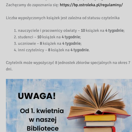
Zachęcamy do zapoznania się:
https://bp.ostroleka.pl/regulaminy/
Liczba wypożyczonych książek jest zależna od statusu czytelnika
nauczyciele i pracownicy oświaty –
10
książek na
4 tygodnie
;
studenci –
10
książek na
4 tygodnie
;
uczniowie –
8
książek na
4 tygodnie
;
inni czytelnicy –
8
książek na
4 tygodnie
.
Czytelnik może wypożyczyć 8 jednostek zbiorów specjalnych na okres 7
dni.